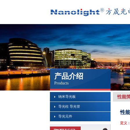
产品介绍
Products
性能
纳米导光板
导光柱 导光管
性
导光元件
定义