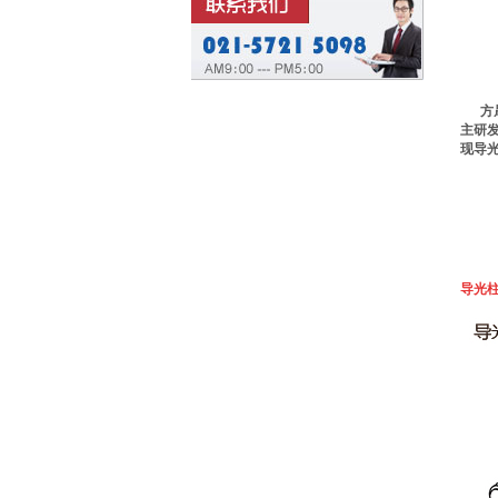
方
主研
现导
导光